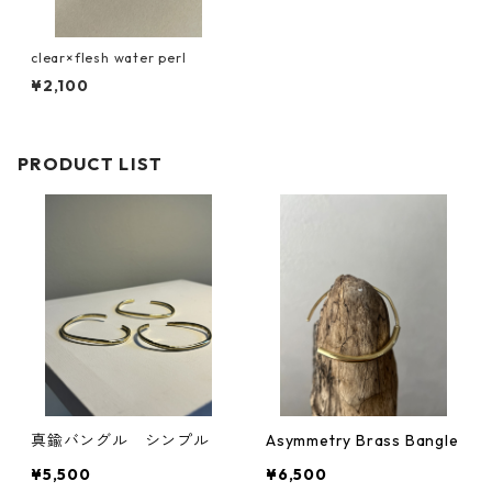
clear×flesh water perl
¥2,100
PRODUCT LIST
真鍮バングル シンプル
Asymmetry Brass Bangle
¥5,500
¥6,500