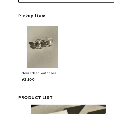
Pickup item
clear×flesh water perl
¥2,100
PRODUCT LIST